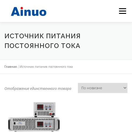
Меню
ГЛАВНАЯ
ПРОДУКТОВ
РЕШЕНИЯ
O HАС
ИСТОЧНИК ПИТАНИЯ
ПОСТОЯННОГО ТОКА
НОВОСТИ ПРЕДПРИЯТИЯ
СВЯЗАТЬСЯ С НАМИ
Главная
/
Источник питания постоянного тока
Отображение единственного товара