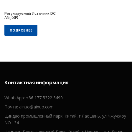
Регулируемый Источник DC
AN50(F)
ПОДРОБНЕЕ
Контактная информация
WhatsApp:
+86 177 5322 3490
Почта:
ainuo@ainuo.com
Циндао промышленный парк: Китай, г Лаошань, ул Чжучжоу
NO.134
Цзинань Промышленный Парк: Китай, г Цзинань, р-н Личэн,