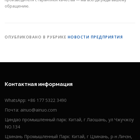
обращению.
ОПУБЛИКОВАНО В РУБРИКЕ
НОВОСТИ ПРЕДПРИЯТИЯ
Контактная информация
WhatsApp:
+86 177 5322 3490
Почта:
ainuo@ainuo.com
Циндао промышленный парк: Китай, г Лаошань, ул Чжучжоу
NO.134
Цзинань Промышленный Парк: Китай, г Цзинань, р-н Личэн,