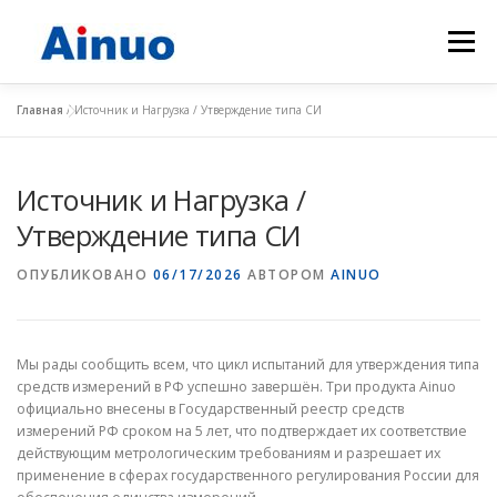
Меню
Главная
/
Источник и Нагрузка / Утверждение типа СИ
ГЛАВНАЯ
ПРОДУКТОВ
РЕШЕНИЯ
O HАС
Источник и Нагрузка /
НОВОСТИ ПРЕДПРИЯТИЯ
СВЯЗАТЬСЯ С НАМИ
Утверждение типа СИ
ОПУБЛИКОВАНО
06/17/2026
АВТОРОМ
AINUO
Мы рады сообщить всем, что цикл испытаний для утверждения типа
средств измерений в РФ успешно завершён. Три продукта Ainuo
официально внесены в Государственный реестр средств
измерений РФ сроком на 5 лет, что подтверждает их соответствие
действующим метрологическим требованиям и разрешает их
применение в сферах государственного регулирования России для