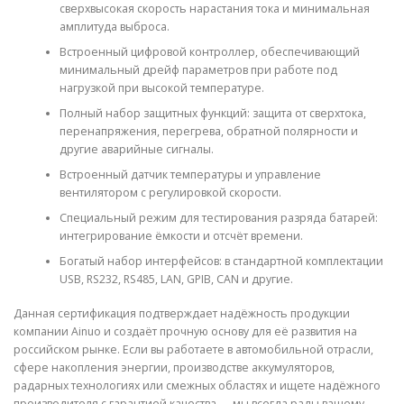
сверхвысокая скорость нарастания тока и минимальная
амплитуда выброса.
Встроенный цифровой контроллер, обеспечивающий
минимальный дрейф параметров при работе под
нагрузкой при высокой температуре.
Полный набор защитных функций: защита от сверхтока,
перенапряжения, перегрева, обратной полярности и
другие аварийные сигналы.
Встроенный датчик температуры и управление
вентилятором с регулировкой скорости.
Специальный режим для тестирования разряда батарей:
интегрирование ёмкости и отсчёт времени.
Богатый набор интерфейсов: в стандартной комплектации
USB, RS232, RS485, LAN, GPIB, CAN и другие.
Данная сертификация подтверждает надёжность продукции
компании Ainuo и создаёт прочную основу для её развития на
российском рынке. Если вы работаете в автомобильной отрасли,
сфере накопления энергии, производстве аккумуляторов,
радарных технологиях или смежных областях и ищете надёжного
производителя с гарантией качества — мы всегда рады вашему