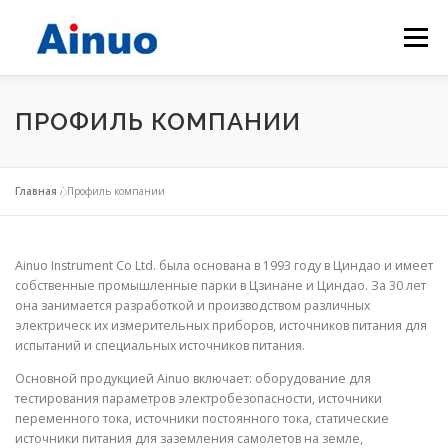
Меню
ГЛАВНАЯ
ПРОДУКТОВ
РЕШЕНИЯ
O HАС
ПРОФИЛЬ КОМПАНИИ
НОВОСТИ ПРЕДПРИЯТИЯ
СВЯЗАТЬСЯ С НАМИ
Главная
/
Профиль компании
Ainuo Instrument Co Ltd. была основана в 1993 году в Циндао и имеет
собственные промышленные парки в Цзинане и Циндао. За 30 лет
она занимается разработкой и производством различных
электрическ их измерительных приборов, источников питания для
испытаний и специальных источников питания.
Основной продукцией Ainuo включает: оборудование для
тестирования параметров электробезопасности, источники
переменного тока, источники постоянного тока, статические
источники питания для заземления самолетов на земле,